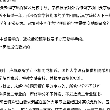
务处办理学籍保留及离校手续。学校根据对外合作留学项目要求
长不超过一年；延长保留学籍期限的学生回国后其学籍转入下一
学年正常交纳。参加对外合作留学项目的学生需要交纳保证金
况中断留学的，返校后按照学校要求办理复学手续。
外高校最低要求的；
原则上应与原所学专业相同或相近。国外大学没有提供相同或
学院同意后，报教务处审核，并报主管校长批准。
业就读，未经学校同意擅自更改专业的，所修学分不予认可。
选择第二专业的，所修学分不予转换，不发放第二专业证书。
。确因特殊理由要求调整在国外大学专业且经国外高校允许的，应
准同意后，填写《海南大学学生转专业申请表》（一式三份）