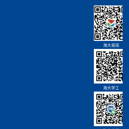
海大易班
海大学工