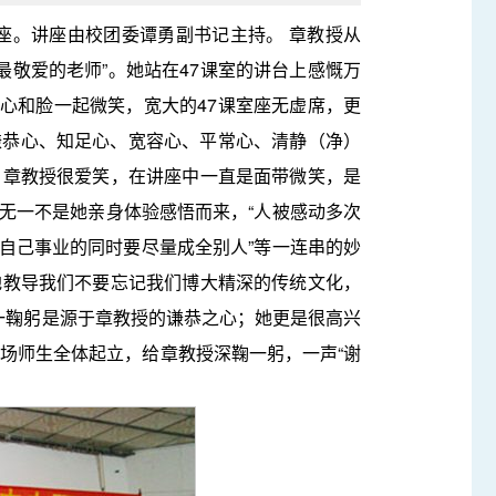
座。讲座由校团委谭勇副书记主持。 章教授从
最敬爱的老师”。她站在47课室的讲台上感慨万
为让心和脸一起微笑，宽大的47课室座无虚席，更
谦恭心、知足心、宽容心、平常心、清静（净）
。章教授很爱笑，在讲座中一直是面带微笑，是
无一不是她亲身体验感悟而来，“人被感动多次
就自己事业的同时要尽量成全别人”等一连串的妙
地教导我们不要忘记我们博大精深的传统文化，
一鞠躬是源于章教授的谦恭之心；她更是很高兴
场师生全体起立，给章教授深鞠一躬，一声“谢