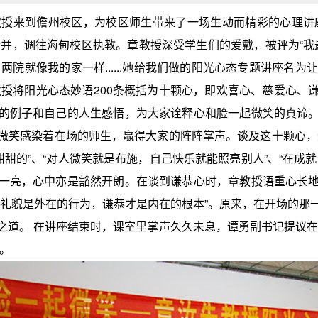
教授来到儋州校区，为校区师生带来了一场生动而精彩的心理讲
合并，调往海甸校区执教。章教授深受学生们的爱戴，被评为“我
，两院就像我的家一样......她给我们做的阳光心态专题讲座名
教授将阳光心态妙语200条概括为十颗心，即欢喜心、慈爱心、
的例子和自己的人生感悟，为大家诠释心和脸一起微笑的真谛
微笑感染着在场的师生，赢得大家的阵阵掌声。谈及这十颗心，
甜甜的”、“对人微笑就是布施，自己快乐就能照亮别人”、“在成
一亮，心中亦是豁然开朗。在谈到谦恭心时，章教授语重心长
“礼貌是外在的行为，谦恭才是内在的根本”。原来，在开场的那
之道。 在讲座结束时，课室里掌声久久未息，谭勇副书记提议在
。