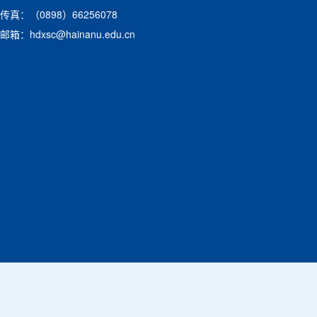
传真：（0898）66256078
邮箱：hdxsc@hainanu.edu.cn