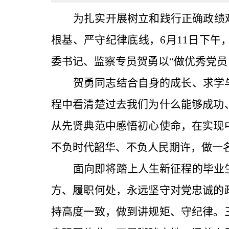
为扎实开展树立和践行正确政绩
根基、严守纪律底线，6月1
1
日下午
委书记
、
监察专员
贺勇
以
“做优秀党员
贺勇同志结合自身的成长、求学
程中看清楚过去我们为什么能够成功
从先贤典范中感悟初心使命，在实现
不负时代韶华、不负人民期许，做一
面向即将踏上人生新征程的
毕业
方、履职何处，永远坚守对党忠诚的
持高度一致，做到讲规矩、守纪律。