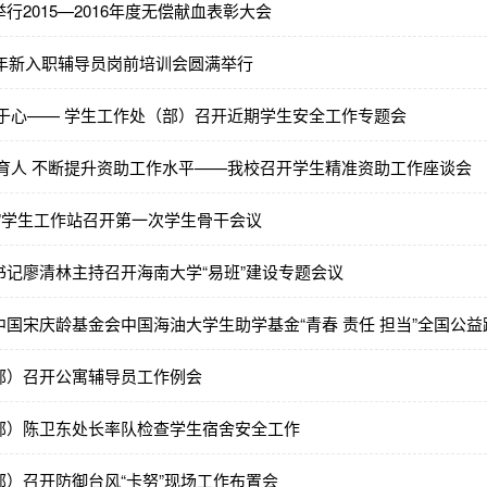
行2015—2016年度无偿献血表彰大会
7年新入职辅导员岗前培训会圆满举行
责于心—— 学生工作处（部）召开近期学生安全工作专题会
助育人 不断提升资助工作水平——我校召开学生精准资助工作座谈会
班”学生工作站召开第一次学生骨干会议
书记廖清林主持召开海南大学“易班”建设专题会议
国宋庆龄基金会中国海油大学生助学基金“青春 责任 担当”全国公
部）召开公寓辅导员工作例会
部）陈卫东处长率队检查学生宿舍安全工作
部）召开防御台风“卡努”现场工作布置会