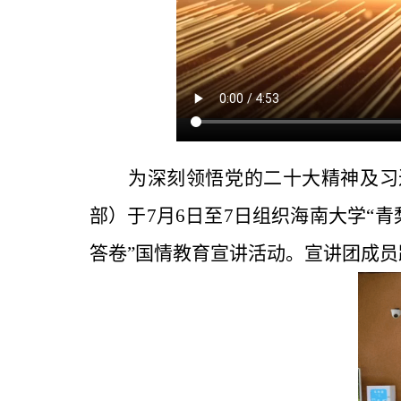
为深刻领悟党的二十大精神及习
部）于
7
月
6
日至
7
日组织海南大学
“
青
答卷
”
国情教育
宣讲
活动
。
宣讲团成员