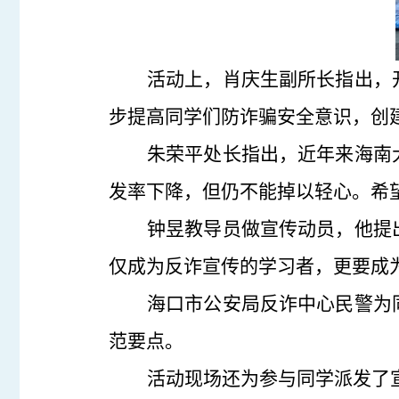
活动上，
肖庆生副所长
指出，
步提高同学们防诈骗安全意识，创
朱荣平处长指出，近年来海南
发率下降，但仍不能掉以轻心。希
钟昱教导员做宣传动员
，他提
仅成为反诈宣传的学习者，更要成
海口
市
公安
局反诈中心民警
为
范要点。
活动现场还为参与同学派发了